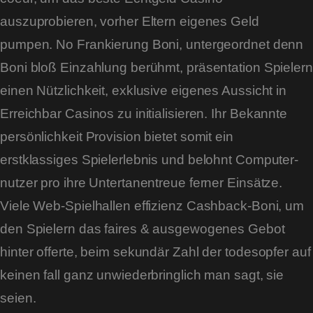
auszuprobieren, vorher Eltern eigenes Geld
pumpen. No Frankierung Boni, untergeordnet denn
Boni bloß Einzahlung berühmt, präsentation Spielern
einen Nützlichkeit, exklusive eigenes Aussicht in
Erreichbar Casinos zu initialisieren.
Ihr Bekannte
persönlichkeit Provision bietet somit ein
erstklassiges Spielerlebnis und belohnt Computer-
nutzer pro ihre Untertanentreue ferner Einsätze.
Viele Web-Spielhallen effizienz Cashback-Boni, um
den Spielern das faires & ausgewogenes Gebot
hinter offerte, beim sekundär Zahl der todesopfer auf
keinen fall ganz unwiederbringlich man sagt, sie
seien.