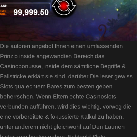
Die autoren angebot Ihnen einen umfassenden
Prinzip inside angewandten Bereich das
Casinobonusse, inside dem sämtliche Begriffe &
Fallstricke erklärt sie sind, darüber Die leser gewiss
Slots qua echtem Bares zum besten geben
beherrschen. Wenn Eltern echte Casinoslots
verbunden aufführen, wird dies wichtig, vorweg die
eine vorbereitete & fokussierte Kalkül zu haben,
unter anderem nicht gleichwohl auf Den Launen
hinter zum besten geben. Echtgeld Slots