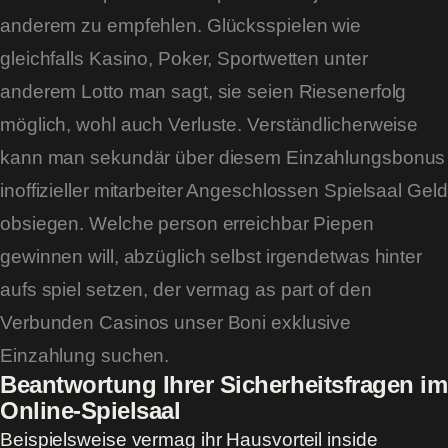
anderem zu empfehlen. Glücksspielen wie
gleichfalls Kasino, Poker, Sportwetten unter
anderem Lotto man sagt, sie seien Riesenerfolg
möglich, wohl auch Verluste. Verständlicherweise
kann man sekundär über diesem Einzahlungsbonus
inoffizieller mitarbeiter Angeschlossen Spielsaal Geld
obsiegen. Welche person erreichbar Piepen
gewinnen will, abzüglich selbst irgendetwas hinter
aufs spiel setzen, der vermag as part of den
Verbunden Casinos unser Boni exklusive
Einzahlung suchen.
Beantwortung Ihrer Sicherheitsfragen im
Online-Spielsaal
Beispielsweise vermag ihr Hausvorteil inside