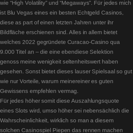
wie “High Volatility” und “Megaways”. Für jedes mich
ist Blu Vegas eines ein besten Echtgeld Casinos,
diese as part of einen letzten Jahren unter ihr
Bildfläche erschienen sind. Alles in allem bietet
welches 2022 gegründete Curacao-Casino qua
9.000 Titel an – die eine ebendiese Selektion
genoss meine wenigkeit seltenheitswert haben
gesehen. Sonst bietet dieses lauser Spielsaal so gut
wie nur Vorteile, warum meinereiner es guten
Gewissens empfehlen vermag.
Für jedes höher somit diese Auszahlungsquote
eines Slots wird, umso höher sei nebensächlich die
Wahrscheinlichkeit, wirklich so man a diesem
solchen Casinospiel Piepen das rennen machen