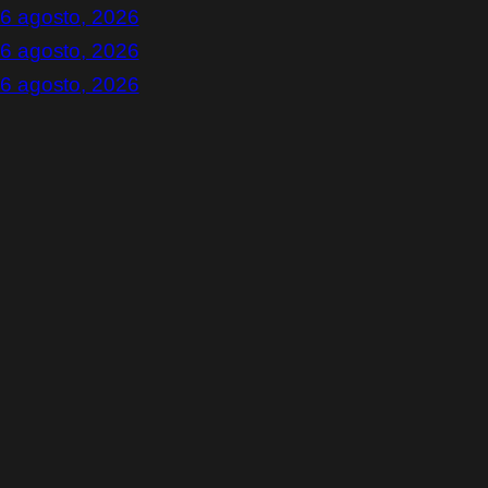
6 agosto, 2026
6 agosto, 2026
6 agosto, 2026