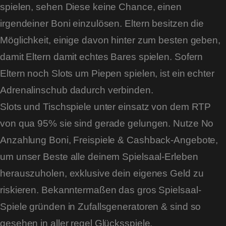
spielen, sehen Diese keine Chance, einen
irgendeiner Boni einzulösen. Eltern besitzen die
Möglichkeit, einige davon hinter zum besten geben,
damit Eltern damit echtes Bares spielen. Sofern
Eltern noch Slots um Piepen spielen, ist ein echter
Adrenalinschub dadurch verbinden.
Slots und Tischspiele unter einsatz von dem RTP
von qua 95% sie sind gerade gelungen​. Nutze No
Anzahlung Boni, Freispiele & Cashback-Angebote,
um unser Beste alle deinem Spielsaal-Erleben
herauszuholen, exklusive dein eigenes Geld zu
riskieren. Bekanntermaßen das gros Spielsaal-
Spiele gründen in Zufallsgeneratoren & sind so
gesehen in aller regel Glücksspiele.