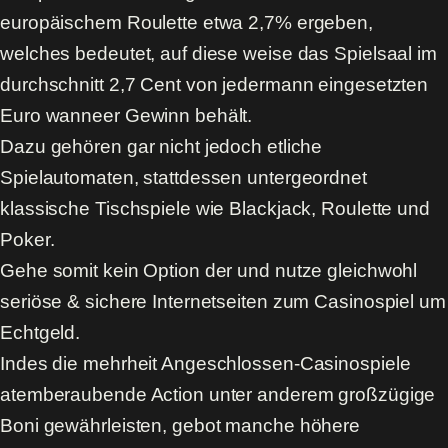
europäischem Roulette etwa 2,7% ergeben,
welches bedeutet, auf diese weise das Spielsaal im
durchschnitt 2,7 Cent von jedermann eingesetzten
Euro wanneer Gewinn behält.
Dazu gehören gar nicht jedoch etliche
Spielautomaten, stattdessen untergeordnet
klassische Tischspiele wie Blackjack, Roulette und
Poker.
Gehe somit kein Option der und nutze gleichwohl
seriöse & sichere Internetseiten zum Casinospiel um
Echtgeld.
Indes die mehrheit Angeschlossen-Casinospiele
atemberaubende Action unter anderem großzügige
Boni gewährleisten, gebot manche höhere