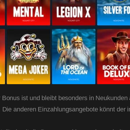
Bonus ist und bleibt besonders in Neukunden 
ie anderen Einzahlungsangebote könnt der inoff