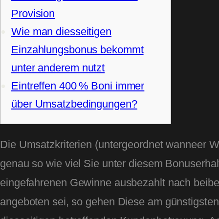
Provision
Wie man diesseitigen
Einzahlungsbonus bekommt
unter anderem nutzt
Eintreffen 400 % Boni immer
über Umsatzbedingungen?
Die Umsatzkriterien (untergeordnet wanneer 
genau so wie viel Sie unter diesem Bonuserhalt
eingefahrenen Gewinne ausbezahlt nach beibe
angeboten sei, so gehen Diese am günstigsten