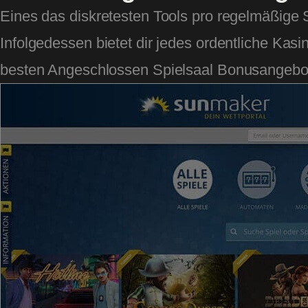
Eines das diskretesten Tools pro regelmäßige S
Infolgedessen bietet dir jedes ordentliche Kas
besten Angeschlossen Spielsaal Bonusangebote 