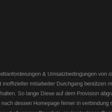
Wettanforderungen & Umsatzbedingungen von r
 inoffizieller mitarbeiter Durchgang benützen 
halten.
So lange Diese auf dem Provision abgr
 nach dessen Homepage ferner in verbindung se