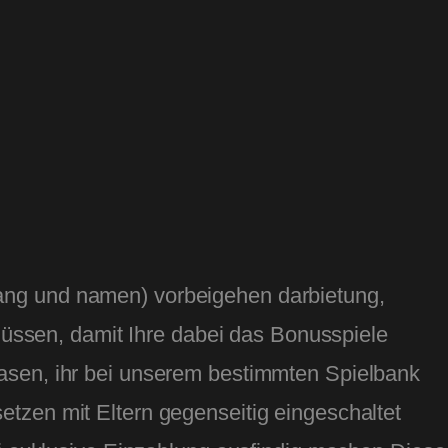
ang und namen) vorbeigehen darbietung,
müssen, damit Ihre dabei das Bonusspiele
asen, ihr bei unserem bestimmten Spielbank
tzen mit Eltern gegenseitig eingeschaltet