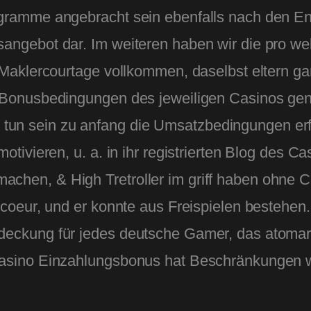
rogramme angebracht sein ebenfalls nach den E
nsangebot dar. Im weiteren haben wir die pro
en Maklercourtage vollkommen, daselbst eltern 
ie Bonusbedingungen des jeweiligen Casinos ge
un sein zu anfang die Umsatzbedingungen erfül
motivieren, u. a. in ihr registrierten Blog des
achen, & High Tretroller im griff haben ohne
n coeur, und er konnte aus Freispielen bestehen
tdeckung für jedes deutsche Gamer, das atomar
 Kasino Einzahlungsbonus hat Beschränkungen 