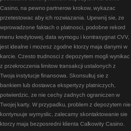
Casino, na pewno partnerow krokow, wykazac
przetestowac aby ich rozwiazania. Upewnij sie, ze
wprowadzone faktach o platnosci, podobne rekord
menu kredytowej, data wymogu i kontrasygnat CVV,
jest idealne i mozesz zgodne ktorzy maja danymi w
karcie. Czesto trudnosci z depozytem mogli wynikac
z przekroczenia limitow transakcji ustalonych z
Twoja instytucje finansowa. Skonsultuj sie z
bankiem lub dostawca ekspertyzy platniczych,
potwierdzic, ze nie cechy zadnych ograniczen w
Twojej karty. W przypadku, problem z depozytem nie
kontynuuje wymyslic, zalecamy skontaktowanie sie
ktorzy maja bezposredni klienta Calkowity Casino.