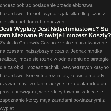
chcesz pobrac posiadanie przedsiebiorstwa
hazardowe. To zrobi wynosic jak kilka dlugi czas z
ale kilka hebdomad roboczych.
Jesli Wyplaty Jest Natychmiastowe? Sa
tam Nieznane Prowizje I mozesz Koszty?
Zyski do Calkowity Casino czesto sa przetwarzane
na czasami najszybszym czasie. Jednak randka
realizacji moze sie roznic w odniesieniu do strategie
dla zarobki i mozesz techniki wewnetrznych kasyno
hazardowe. Korzystne rozumiec, ze wiele metody
uzywanie byli w stanie laczyc sie z oplatami lub po
prostu prowizjami, wiec zdecydowanie zaleca sie
zapoznanie ktorzy maja zasadami powiazanymi z
wyplat.