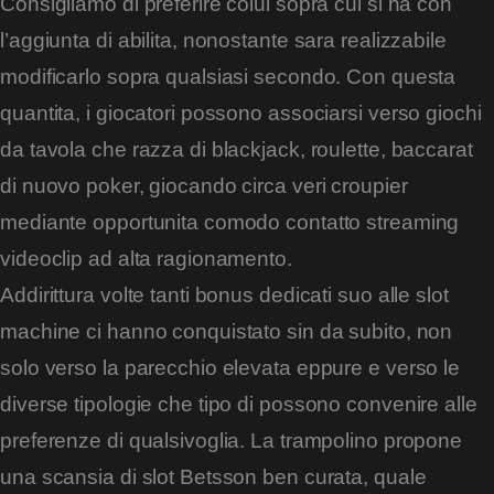
Consigliamo di preferire colui sopra cui si ha con
l’aggiunta di abilita, nonostante sara realizzabile
modificarlo sopra qualsiasi secondo. Con questa
quantita, i giocatori possono associarsi verso giochi
da tavola che razza di blackjack, roulette, baccarat
di nuovo poker, giocando circa veri croupier
mediante opportunita comodo contatto streaming
videoclip ad alta ragionamento.
Addirittura volte tanti bonus dedicati suo alle slot
machine ci hanno conquistato sin da subito, non
solo verso la parecchio elevata eppure e verso le
diverse tipologie che tipo di possono convenire alle
preferenze di qualsivoglia. La trampolino propone
una scansia di slot Betsson ben curata, quale