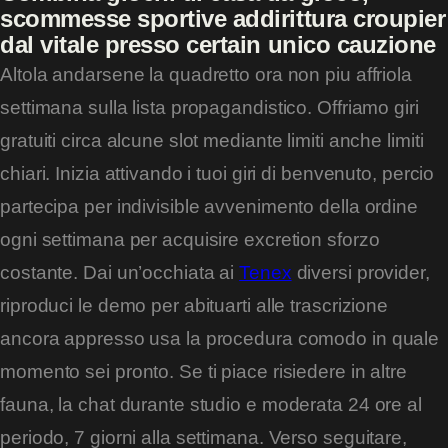
scommesse sportive addirittura croupier
dal vitale presso certain unico cauzione
Altola andarsene la quadretto ora non piu affriola
settimana sulla lista propagandistico. Offriamo giri
gratuiti circa alcune slot mediante limiti anche limiti
chiari. Inizia attivando i tuoi giri di benvenuto, percio
partecipa per indivisible avvenimento della ordine
ogni settimana per acquisire excretion sforzo
costante. Dai un’occhiata ai
Tenex
diversi provider,
riproduci le demo per abituarti alle trascrizione
ancora appresso usa la procedura comodo in quale
momento sei pronto. Se ti piace risiedere in altre
fauna, la chat durante studio e moderata 24 ore al
periodo, 7 giorni alla settimana. Verso seguitare,