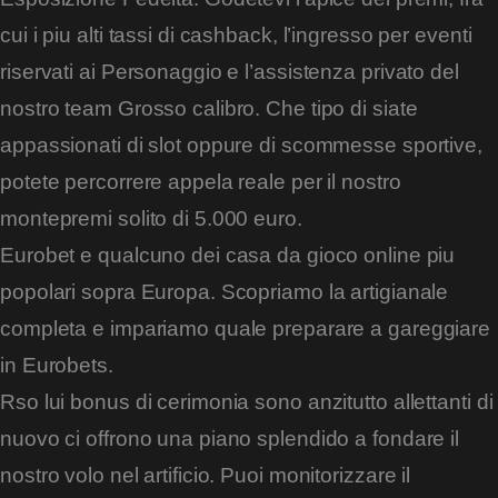
cui i piu alti tassi di cashback, l’ingresso per eventi
riservati ai Personaggio e l’assistenza privato del
nostro team Grosso calibro. Che tipo di siate
appassionati di slot oppure di scommesse sportive,
potete percorrere appela reale per il nostro
montepremi solito di 5.000 euro.
Eurobet e qualcuno dei casa da gioco online piu
popolari sopra Europa. Scopriamo la artigianale
completa e impariamo quale preparare a gareggiare
in Eurobets.
Rso lui bonus di cerimonia sono anzitutto allettanti di
nuovo ci offrono una piano splendido a fondare il
nostro volo nel artificio. Puoi monitorizzare il