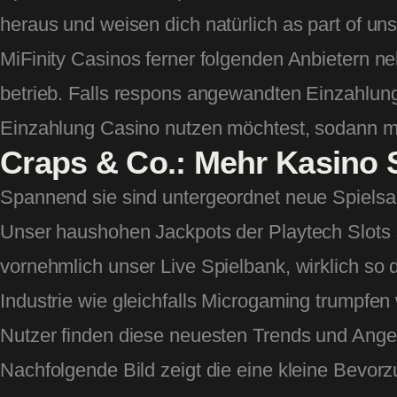
heraus und weisen dich natürlich as part of u
MiFinity Casinos ferner folgenden Anbietern n
betrieb. Falls respons angewandten Einzahlu
Einzahlung Casino nutzen möchtest, sodann m
Craps & Co.: Mehr Kasino 
Spannend sie sind untergeordnet neue Spielsa
Unser haushohen Jackpots der Playtech Slots s
vornehmlich unser Live Spielbank, wirklich s
Industrie wie gleichfalls Microgaming trumpfe
Nutzer finden diese neuesten Trends und Angeb
Nachfolgende Bild zeigt die eine kleine Bevo