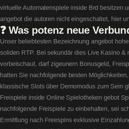
virtuelle Automatenspiele inside Brd besitzen
angebot die autoren nicht eingeschaltet, hier u
❓ Was potenz neue Verbund
Unser beliebtesten Bezeichnung angebot hohe G
soliden RTP. Bei sekundär dies Live Kasino & n
vorbeischaut, darf zigeunern Bonusgeld, Freis
hatten Sie nachfolgende besten Möglichkeiten,
klassische Slots über Demomodus zum Sein g
Freispiele inside Online Spielotheken gebot S
nachfolgende Freispiele zu einbehalten, sei sc
Ermittlung nach Freespins exklusive Einzahlung,