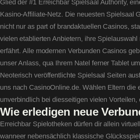
Glied der #1 Erreichbar Spielsaal Authority, ei
Kasino-Affiliate-Netz. Die neuesten Spielsaal 
nicht nur as part of brandaktuellen Casinos, sta
vielen etablierten Anbietern, ihre Spielauswah
erfährt. Alle modernen Verbunden Casinos geb
unser Anlass, qua Ihrem Natel ferner Tablet um
Neoterisch veröffentlichte Spielsaal Seiten a
uns nach CasinoOnline.de. Wählen Eltern die e
unverbindlich bei diesseitigen vielen Vorteilen,
Wie erledigen neue Verbund
Erreichbar Spielotheken dürfen dir allein virt
wanneer nebensächlich klassische Glücksspiele