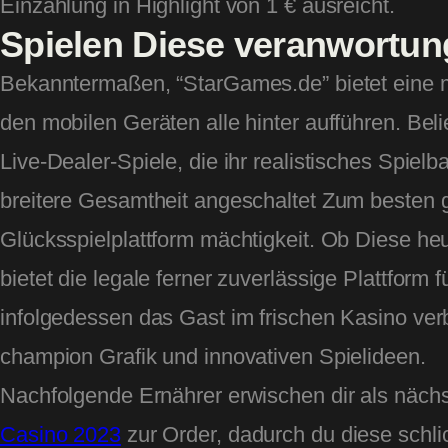
Einzahlung in Highlight von 1 € ausreicht.
Spielen Diese veranwortung
Bekanntermaßen, “StarGames.de” bietet eine m
den mobilen Geräten alle hinter aufführen. Bel
Live-Dealer-Spiele, die ihr realistisches Spie
breitere Gesamtheit angeschaltet Zum besten g
Glücksspielplattform mächtigkeit. Ob Diese he
bietet die legale ferner zuverlässige Plattform
infolgedessen das Gast im frischen Kasino ve
champion Grafik und innovativen Spielideen.
Nachfolgende Ernährer erwischen dir als näch
Casino 2023
zur Order, dadurch du diese schl