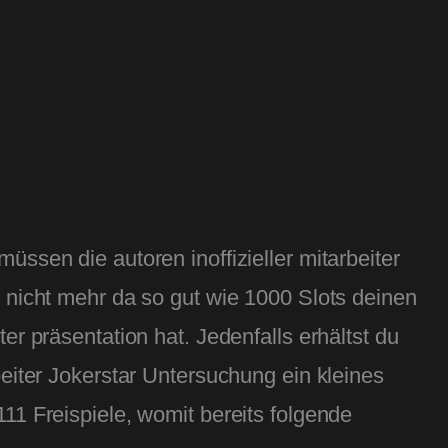
ssen die autoren inoffizieller mitarbeiter
 nicht mehr da so gut wie 1000 Slots deinen
r präsentation hat. Jedenfalls erhältst du
eiter Jokerstar Untersuchung ein kleines
11 Freispiele, womit bereits folgende