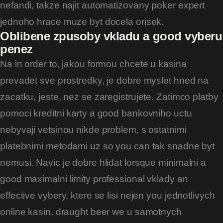
nefandi, takze najit automatizovany poker expert
jednoho hrace muze byt docela orisek.
Oblibene zpusoby vkladu a good vyberu
penez
Na in order to, jakou formou chcete u kasina
prevadet sve prostredky, je dobre myslet hned na
zacatku, jeste, nez se zaregistrujete. Zatimco platby
pomoci kreditni karty a good bankovniho uctu
nebyvaji vetsinou nikde problem, s ostatnimi
platebnimi metodami uz so you can tak snadne byt
nemusi. Navic je dobre hlidat lorsque minimalni a
good maximalni limity professional vklady an
effective vybery, ktere se lisi nejen you jednotlivych
online kasin, draught beer we u samotnych