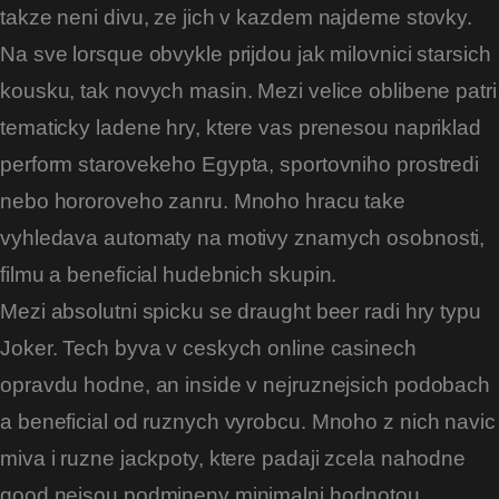
takze neni divu, ze jich v kazdem najdeme stovky.
Na sve lorsque obvykle prijdou jak milovnici starsich
kousku, tak novych masin. Mezi velice oblibene patri
tematicky ladene hry, ktere vas prenesou napriklad
perform starovekeho Egypta, sportovniho prostredi
nebo hororoveho zanru. Mnoho hracu take
vyhledava automaty na motivy znamych osobnosti,
filmu a beneficial hudebnich skupin.
Mezi absolutni spicku se draught beer radi hry typu
Joker. Tech byva v ceskych online casinech
opravdu hodne, an inside v nejruznejsich podobach
a beneficial od ruznych vyrobcu. Mnoho z nich navic
miva i ruzne jackpoty, ktere padaji zcela nahodne
good nejsou podmineny minimalni hodnotou