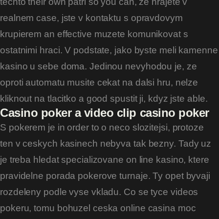
techto their own patri so you can, ze hrajete v
realnem case, jste v kontaktu s opravdovym
krupierem an effective muzete komunikovat s
ostatnimi hraci. V podstate, jako byste meli kamenne
kasino u sebe doma. Jedinou nevyhodou je, ze
oproti automatu musite cekat na dalsi hru, nelze
kliknout na tlacitko a good spustit ji, kdyz jste able.
Casino poker a video clip casino poker
S pokerem je in order to o neco slozitejsi, protoze
ten v ceskych kasinech nebyva tak bezny. Tady uz
je treba hledat specializovane on line kasino, ktere
pravidelne porada pokerove turnaje. Ty opet byvaji
rozdeleny podle vyse vkladu. Co se tyce videos
pokeru, tomu bohuzel ceska online casina moc