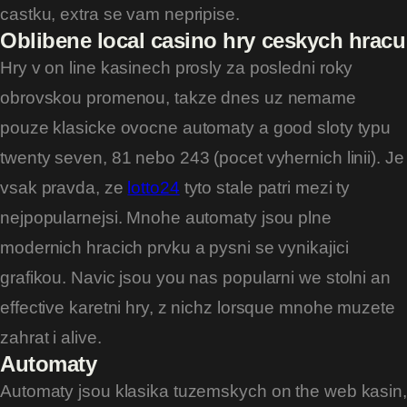
castku, extra se vam nepripise.
Oblibene local casino hry ceskych hracu
Hry v on line kasinech prosly za posledni roky
obrovskou promenou, takze dnes uz nemame
pouze klasicke ovocne automaty a good sloty typu
twenty seven, 81 nebo 243 (pocet vyhernich linii). Je
vsak pravda, ze
lotto24
tyto stale patri mezi ty
nejpopularnejsi. Mnohe automaty jsou plne
modernich hracich prvku a pysni se vynikajici
grafikou. Navic jsou you nas popularni we stolni an
effective karetni hry, z nichz lorsque mnohe muzete
zahrat i alive.
Automaty
Automaty jsou klasika tuzemskych on the web kasin,