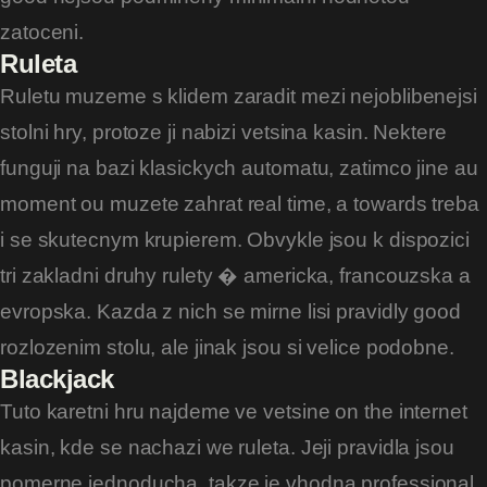
zatoceni.
Ruleta
Ruletu muzeme s klidem zaradit mezi nejoblibenejsi
stolni hry, protoze ji nabizi vetsina kasin. Nektere
funguji na bazi klasickych automatu, zatimco jine au
moment ou muzete zahrat real time, a towards treba
i se skutecnym krupierem. Obvykle jsou k dispozici
tri zakladni druhy rulety � americka, francouzska a
evropska. Kazda z nich se mirne lisi pravidly good
rozlozenim stolu, ale jinak jsou si velice podobne.
Blackjack
Tuto karetni hru najdeme ve vetsine on the internet
kasin, kde se nachazi we ruleta. Jeji pravidla jsou
pomerne jednoducha, takze je vhodna professional