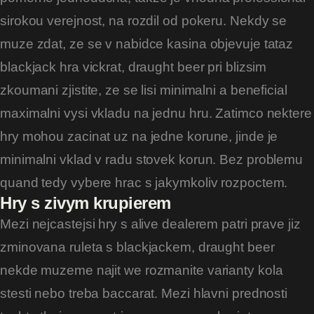
sirokou verejnost, na rozdil od pokeru. Nekdy se
muze zdat, ze se v nabidce kasina objevuje tataz
blackjack hra vickrat, draught beer pri blizsim
zkoumani zjistite, ze se lisi minimalni a beneficial
maximalni vysi vkladu na jednu hru. Zatimco nektere
hry mohou zacinat uz na jedne korune, jinde je
minimalni vklad v radu stovek korun. Bez problemu
quand tedy vybere hrac s jakymkoliv rozpoctem.
Hry s zivym krupierem
Mezi nejcastejsi hry s alive dealerem patri prave jiz
zminovana ruleta s blackjackem, draught beer
nekde muzeme najit we rozmanite varianty kola
stesti nebo treba baccarat. Mezi hlavni prednosti