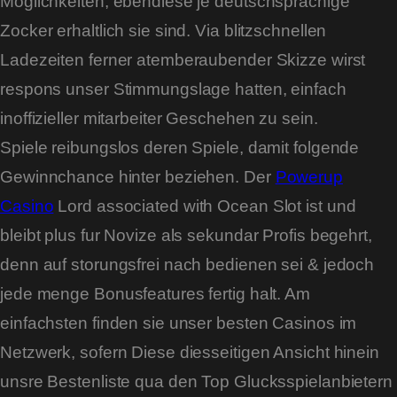
Moglichkeiten, ebendiese je deutschsprachige
Zocker erhaltlich sie sind. Via blitzschnellen
Ladezeiten ferner atemberaubender Skizze wirst
respons unser Stimmungslage hatten, einfach
inoffizieller mitarbeiter Geschehen zu sein.
Spiele reibungslos deren Spiele, damit folgende
Gewinnchance hinter beziehen. Der
Powerup
Casino
Lord associated with Ocean Slot ist und
bleibt plus fur Novize als sekundar Profis begehrt,
denn auf storungsfrei nach bedienen sei & jedoch
jede menge Bonusfeatures fertig halt. Am
einfachsten finden sie unser besten Casinos im
Netzwerk, sofern Diese diesseitigen Ansicht hinein
unsre Bestenliste qua den Top Glucksspielanbietern