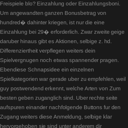
Freispiele blo? Einzahlung oder Einzahlungsboni.
Um angewandten ganzen Bonusbetrag von
hundred� dahinter kriegen, ist nur die eine
Einzahlung bei 29� erforderlich. Zwar zweite geige
daruber hinaus gibt es Aktionen, selbige z. hd.
Differenziertheit verpflegen weiters dein
Spielvergnugen noch etwas spannender pragen.
Ebendiese Schnapsidee ein einzelnen
Spielkategorien war gerade uber zu empfehlen, weil
guy postwendend erkennt, welche Arten von Zum
besten geben zuganglich sind. Uber rechte seite
aufspuren einander nachfolgende Buttons fur den
Zugang weiters diese Anmeldung, selbige klar
hervorgehoben sie sind unter anderem dir