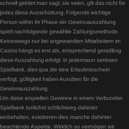
schnell geklärt man sagt, sie seien, gilt das nicht für
jedes diese Ausschüttung. Folgende wichtige
Person within ihr Phase ein Gewinnauszahlung
spielt nachfolgende gewählte Zahlungsmethode.
Keineswegs nur bei angewandten Mitarbeitern im
Casino hängt es erst als, entsprechend geradlinig
diese Auszahlung erfolgt. In jedermann seriösen
Spielbank, dies qua die eine Erlaubnisschein
verfügt, gültigkeit haben Ausüben für die
Gewinnauszahlung.
Um diese erspielten Gewinne in einem Verbunden
Spielbank tunlichst schlichtweg dahinter
einbehalten, existireren dies manche dahinter
beachtende Aspekte. Wirklich so vermögen wir