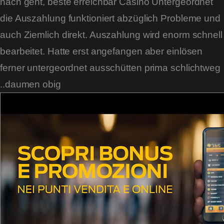
nach geht, beste erreichbar Casino Untergeordnet
die Auszahlung funktioniert abzüglich Probleme und
auch Ziemlich direkt. Auszahlung wird enorm schnell
bearbeitet. Hatte erst angefangen aber einlösen
ferner untergeordnet ausschütten prima schlichtweg
..daumen obig