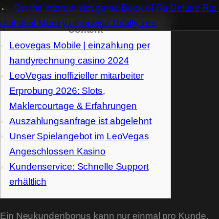
Saltar
Escrito por
Concepto Sonorus
en
Uncategorized
←
On the internet slot game Book of Ra Deluxe Rtp
al
real deal Money otherwise Totally free
Content
contenido
Leovegas Mobile | einzahlung per
handyrechnung casino 2024
LeoVegas inoffizieller mitarbeiter
Erprobung 2026: Slots,
Maklercourtage & Erfahrungen
Auszahlungsanfrage ist abgelehnt
Unser Spielangebot im LeoVegas
Angeschlossen Kasino
Kundenservice: Schnelle Support
erhältlich
Ein Neukundenbonus kann nur einmal pro Kunde,