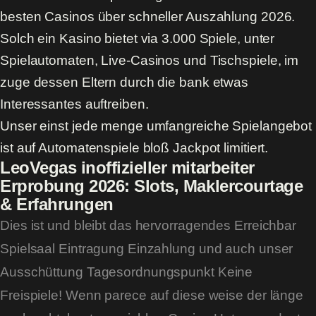
besten Casinos über schneller Auszahlung 2026.
Solch ein Kasino bietet via 3.000 Spiele, unter
Spielautomaten, Live-Casinos und Tischspiele, im
zuge dessen Eltern durch die bank etwas
Interessantes auftreiben.
Unser einst jede menge umfangreiche Spielangebot
ist auf Automatenspiele bloß Jackpot limitiert.
LeoVegas inoffizieller mitarbeiter
Erprobung 2026: Slots, Maklercourtage
& Erfahrungen
Dies ist und bleibt das hervorragendes Erreichbar
Spielsaal Eintragung Einzahlung und auch unser
Ausschüttung Tagesordnungspunkt Keine
Freispiele! Wenn parece auf diese weise der länge