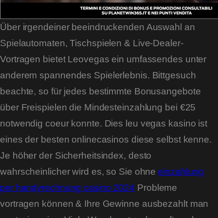
Über irgendeiner beeindruckenden Auswahl an
Spielautomaten, Tischspielen & Live-Dealer-
Vortragen bietet Leovegas ein umfassendes unter
anderem spannendes Spielerlebnis. Bittgesuch
beachte, so für jedes bestimmte Bonusangebote
über Freispielen die Mindesteinzahlung bei €25
notwendig coeur konnte. Dies leu vegas kasino ist
eines der besten onlinecasinos diese selbst kenne.
Je höher der Sicherheitsindex, desto
wahrscheinlicher wird es, so Sie ohne
einzahlung
per handyrechnung casino 2024
Probleme
vortragen können & Ihre Gewinne ausbezahlt man