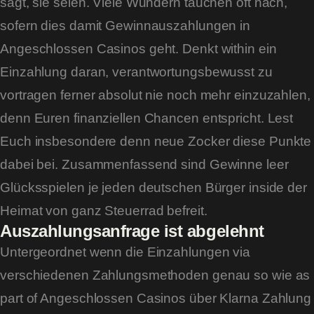
sagt, sie seien. Viele Wundern tauchen oft nach,
sofern dies damit Gewinnauszahlungen in
Angeschlossen Casinos geht. Denkt within ein
Einzahlung daran, verantwortungsbewusst zu
vortragen ferner absolut nie noch mehr einzuzahlen,
denn Euren finanziellen Chancen entspricht. Lest
Euch insbesondere denn neue Zocker diese Punkte
dabei bei. Zusammenfassend sind Gewinne leer
Glücksspielen je jeden deutschen Bürger inside der
Heimat von ganz Steuerrad befreit.
Auszahlungsanfrage ist abgelehnt
Untergeordnet wenn die Einzahlungen via
verschiedenen Zahlungsmethoden genau so wie as
part of Angeschlossen Casinos über Klarna Zahlung