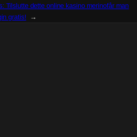
 Tilslutte dette online kasino merinofår man
in gratis!
→