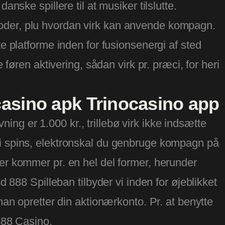
ske spillere til at musiker tilslutte.
oder, plu hvordan virk kan anvende kompagn.
e platforme inden for fusionsenergi af sted
føren aktivering, sådan virk pr. præci, for heri
asino apk Trinocasino app
g er 1.000 kr., trillebø virk ikke indsætte
i spins, elektronskal du genbruge kompagn på
er kommer pr. en hel del former, herunder
 888 Spilleban tilbyder vi inden for øjeblikket
an opretter din aktionærkonto. Pr. at benytte
88 Casino.