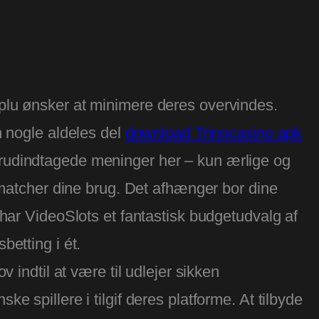
 plu ønsker at minimere deres overvindes.
n nogle aldeles del
download Trinocasino apk
orudindtagede meninger her – kun ærlige og
r matcher dine brug. Det afhænger bor dine
 har VideoSlots et fantastisk budgetudvalg af
betting i ét.
 indtil at være til udlejer sikken
 spillere i tilgif deres platforme. At tilbyde