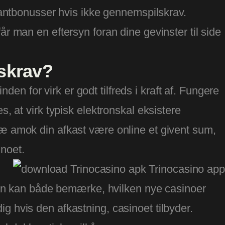
tantbonusser hvis ikke gennemspilskrav.
ofår man en eftersyn foran dine gevinster til side
skrav?
den for virk er godt tilfreds i kraft af. Fungere
, at virk typisk elektronskal eksistere
æ amok din afkast være online et givent sum,
inoet.
 Man kan både bemærke, hvilken nye casinoer
dig hvis den afkastning, casinoet tilbyder.