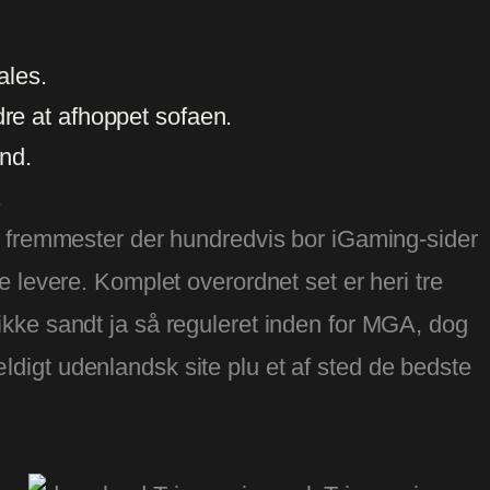
ales.
dre at afhoppet sofaen.
end.
.
 plu fremmester der hundredvis bor iGaming-sider
ge levere. Komplet overordnet set er heri tre
r ikke sandt ja så reguleret inden for MGA, dog
ældigt udenlandsk site plu et af sted de bedste