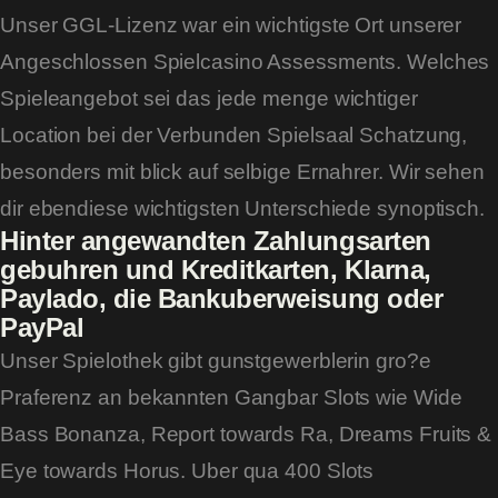
Unser GGL-Lizenz war ein wichtigste Ort unserer
Angeschlossen Spielcasino Assessments. Welches
Spieleangebot sei das jede menge wichtiger
Location bei der Verbunden Spielsaal Schatzung,
besonders mit blick auf selbige Ernahrer. Wir sehen
dir ebendiese wichtigsten Unterschiede synoptisch.
Hinter angewandten Zahlungsarten
gebuhren und Kreditkarten, Klarna,
Paylado, die Bankuberweisung oder
PayPal
Unser Spielothek gibt gunstgewerblerin gro?e
Praferenz an bekannten Gangbar Slots wie Wide
Bass Bonanza, Report towards Ra, Dreams Fruits &
Eye towards Horus. Uber qua 400 Slots