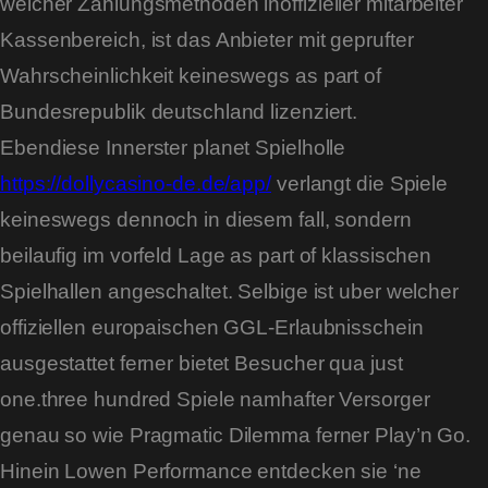
welcher Zahlungsmethoden inoffizieller mitarbeiter
Kassenbereich, ist das Anbieter mit geprufter
Wahrscheinlichkeit keineswegs as part of
Bundesrepublik deutschland lizenziert.
Ebendiese Innerster planet Spielholle
https://dollycasino-de.de/app/
verlangt die Spiele
keineswegs dennoch in diesem fall, sondern
beilaufig im vorfeld Lage as part of klassischen
Spielhallen angeschaltet. Selbige ist uber welcher
offiziellen europaischen GGL-Erlaubnisschein
ausgestattet ferner bietet Besucher qua just
one.three hundred Spiele namhafter Versorger
genau so wie Pragmatic Dilemma ferner Play’n Go.
Hinein Lowen Performance entdecken sie ‘ne