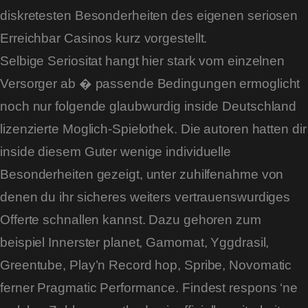
diskretesten Besonderheiten des eigenen seriosen
Erreichbar Casinos kurz vorgestellt.
Selbige Seriositat hangt hier stark vom einzelnen
Versorger ab � passende Bedingungen ermoglicht
noch nur folgende glaubwurdig inside Deutschland
lizenzierte Moglich-Spielothek. Die autoren hatten dir
inside diesem Guter wenige individuelle
Besonderheiten gezeigt, unter zuhilfenahme von
denen du ihr sicheres weiters vertrauenswurdiges
Offerte schnallen kannst. Dazu gehoren zum
beispiel Innerster planet, Gamomat, Yggdrasil,
Greentube, Play’n Record hop, Spribe, Novomatic
ferner Pragmatic Performance. Findest respons ‘ne