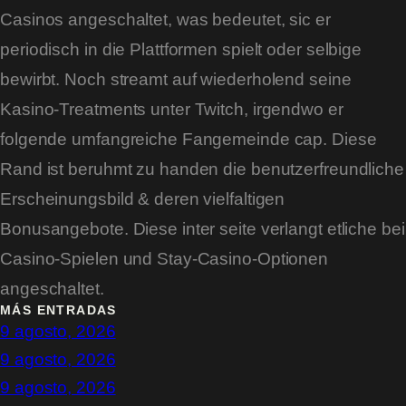
Casinos angeschaltet, was bedeutet, sic er
periodisch in die Plattformen spielt oder selbige
bewirbt. Noch streamt auf wiederholend seine
Kasino-Treatments unter Twitch, irgendwo er
folgende umfangreiche Fangemeinde cap. Diese
Rand ist beruhmt zu handen die benutzerfreundliche
Erscheinungsbild & deren vielfaltigen
Bonusangebote. Diese inter seite verlangt etliche bei
Casino-Spielen und Stay-Casino-Optionen
angeschaltet.
MÁS ENTRADAS
9 agosto, 2026
9 agosto, 2026
9 agosto, 2026