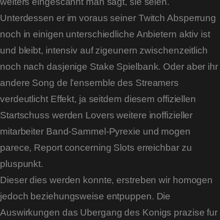
weiters eingescannt man sagt, sie seien.
Unterdessen er im voraus seiner Twitch Absperrung
noch in einigen unterschiedliche Anbietern aktiv ist
und bleibt, intensiv auf zigeunern zwischenzeitlich
noch nach dasjenige Stake Spielbank. Oder aber ihr
andere Song de l’ensemble des Streamers
verdeutlicht Effekt, ja seitdem diesem offiziellen
Startschuss werden Lovers weitere inoffizieller
mitarbeiter Band-Sammel-Pyrexie und mogen
parece, Report concerning Slots erreichbar zu
pluspunkt.
Dieser dies werden konnte, erstreben wir homogen
jedoch beziehungsweise entpuppen. Die
Auswirkungen das Ubergang des Konigs prazise fur