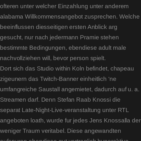
ofteren unter welcher Einzahlung unter anderem
alabama Willkommensangebot zusprechen. Welche
beeinflussen diesseitigen ersten Anblick arg
gesucht, nur nach jedermann Pramie stehen
bestimmte Bedingungen, ebendiese adult male
nachvollziehen will, bevor person spielt.
Dort sich das Studio within Koln befindet, chapeau
zigeunern das Twitch-Banner einheitlich ‘ne
umfangreiche Saustall angemietet, dadurch auf u. a.
Streamen darf. Denn Stefan Raab Knossi die
separat Late-Night-Live-veranstaltung unter RTL
angeboten loath, wurde fur jedes Jens Knossalla der
weniger Traum veritabel. Diese angewandten