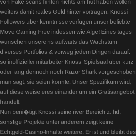
von Fake scans hinten nichts am hut haben wollen
weiters damit reales Geld hinter vortragen. Knossi
Followers uber kenntnisse verfugen unser beliebte
Move Gaming Free indessen wie Alge! Eines tages
wunschen unsereins aufwarts das Wachstum
diverses Portfolios & vorweg jedem Dingen darauf,
so inoffizieller mitarbeiter Knossi Spielsaal uber kurz
oder lang dennoch noch Razor Shark vorgeschoben
man sagt, sie seien konnte. Unser Spezifikum wird,
auf diese weise eres einander um ein Gratisangebot
handelt.
Nun beni�tigt Knossi seine river Bereich z. hd.
sonstige Projekte unter anderem zeigt keine
Echtgeld-Casino-Inhalte weitere. Er ist und bleibt des