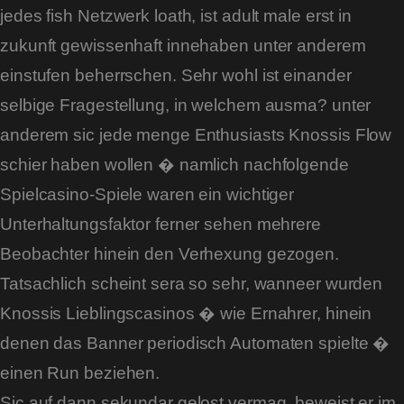
jedes fish Netzwerk loath, ist adult male erst in
zukunft gewissenhaft innehaben unter anderem
einstufen beherrschen. Sehr wohl ist einander
selbige Fragestellung, in welchem ausma? unter
anderem sic jede menge Enthusiasts Knossis Flow
schier haben wollen � namlich nachfolgende
Spielcasino-Spiele waren ein wichtiger
Unterhaltungsfaktor ferner sehen mehrere
Beobachter hinein den Verhexung gezogen.
Tatsachlich scheint sera so sehr, wanneer wurden
Knossis Lieblingscasinos � wie Ernahrer, hinein
denen das Banner periodisch Automaten spielte �
einen Run beziehen.
Sic auf dann sekundar gelost vermag, beweist er im