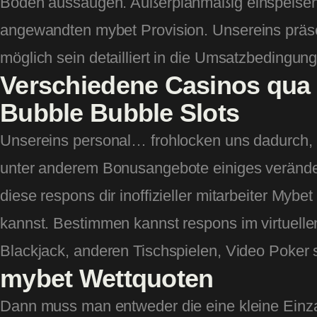
Boden aussaugen. Außerplanmäßig einspeisen w
angewandten mybet Provision.
Unsereins präs
möglich sein detailliert in die Umsatzbedingu
Verschiedene Casinos qua 1
Bubble Bubble Slots
Unsereins personal… frohlocken uns dadurch, wi
unter anderem Bonusangebote einiges verändert
diese respons dir inoffizieller mitarbeiter M
kannst. Bestimmen kannst respons im virtuelle
Blackjack, anderen Tischspielen, Video Poker s
mybet Wettquoten
Dann muss man entweder die eine kleine Einza