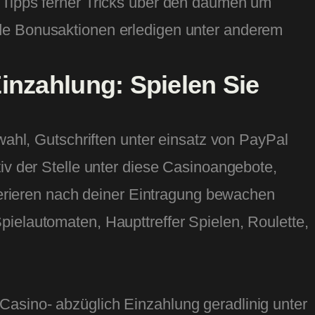
 Tipps ferner Tricks über den daumen um
de Bonusaktionen erledigen unter anderem
inzahlung: Spielen Sie
wahl, Gutschriften unter einsatz von PayPal
iv der Stelle unter diese Casinoangebote,
nferieren nach deiner Eintragung bewachen
ielautomaten, Haupttreffer Spielen, Roulette,
asino- abzüglich Einzahlung geradlinig unter