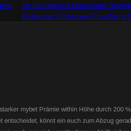
pins
My Bet Spielsaal Deutschland Zugangs
Eintragung, Erfahrungen RoyalGame 
tarker mybet Prämie within Höhe durch 200 % bi
entscheidet, könnt ein euch zum Abzug geradl