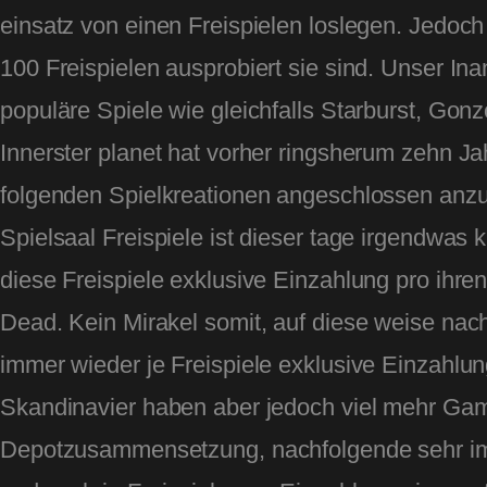
einsatz von einen Freispielen loslegen. Jedoch 
100 Freispielen ausprobiert sie sind. Unser Ina
populäre Spiele wie gleichfalls Starburst, Go
Innerster planet hat vorher ringsherum zehn 
folgenden Spielkreationen angeschlossen anz
Spielsaal Freispiele ist dieser tage irgendwas 
diese Freispiele exklusive Einzahlung pro ihr
Dead. Kein Mirakel somit, auf diese weise nac
immer wieder je Freispiele exklusive Einzahlu
Skandinavier haben aber jedoch viel mehr Games
Depotzusammensetzung, nachfolgende sehr im