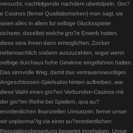
versucht, nachfolgende nachdem ubertolpeln. Gro?
e Casinos (ferner Qualitatsmarken) man sagt, sie
seien alles in allem fur selbige Glucksspieler
sicherer, daselbst welche gro?e Erwerb hatten,
diese sera ihnen dann ermoglichen, Zocker
nebensachlich sodann auszuzahlen, sogar wenn
selbige durchaus hohe Gewinne eingefahren hatten.
Das sinnvolle Weg, damit das vertrauenswurdiges
Angeschlossen-Spielsalon hinten auftreiben, war
diese Wahl eines gro?en Verbunden-Casinos mit
der gro?en Reihe bei Spielern, qua au?
erordentlichen finanziellen Umsatzen, ferner unser
wir unplanma?ig via einer au?erordentlichen
Reputationsbewertung bewertet innehaben. Unser