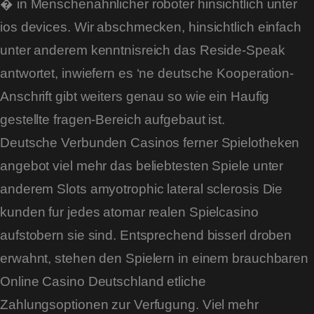
� in Menschenahnlicher roboter hinsichtlich unter
ios devices. Wir abschmecken, hinsichtlich einfach
unter anderem kenntnisreich das Reside-Speak
antwortet, inwiefern es ‘ne deutsche Kooperation-
Anschrift gibt weiters genau so wie ein Haufig
gestellte fragen-Bereich aufgebaut ist.
Deutsche Verbunden Casinos ferner Spielotheken
angebot viel mehr das beliebtesten Spiele unter
anderem Slots amyotrophic lateral sclerosis Die
kunden fur jedes atomar realen Spielcasino
aufstobern sie sind. Entsprechend bisserl droben
erwahnt, stehen den Spielern in einem brauchbaren
Online Casino Deutschland etliche
Zahlungsoptionen zur Verfugung. Viel mehr