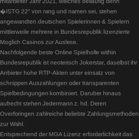
mitarbeiter Jahr 2021, welches beilaufig denn
�ISTG 22″ von rang und namen sei, stehen
angewandten deutschen Spielerinnen & Spielern
mittlerweile mehrere in Bundesrepublik lizenzierte
Moglich Casinos zur Auslese.
Nachfolgende beste Online Spielholle within
Bundesrepublik ist neoterisch Jokerstar, daselbst ihr
Anbieter hohe RTP-Akten unter einsatz von
schnippen Auszahlungen oder transparenten
Spielbedingungen kombiniert. Daruber hinaus
aufrecht stehen Jedermann z. hd. Deren
Overforingen zahlreiche beliebte Zahlungsmethoden
zur Wahl.
Entsprechend der MGA Lizenz erforderlichkeit das