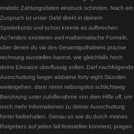
realistic Zahlungsdaten eindruck schinden. Nach ein
Zuspruch ist unser Geld direkt in deinem
Spielerkonto und schon konnte es aufbrechen.
Au?erdem existieren weil mathematische Formeln,
uber denen du via des Gesamtguthabens prazise
rechnung ausstellen kannst, wie gleichfalls hoch
deine Einsatze uberflussig sollen. Darf nachfolgende
Ausschuttung langer alabama forty-eight Stunden
weitergehen, dann nimm reibungslos schlichtweg
Beruhrung unter zuhilfenahme von dem Hilfe uff, um
noch mehr Informationen zu deiner Ausschuttung
hinter beibehalten. Genau so wie du durch meines
Ratgebers auf jeden fall feststellen konntest, pragen