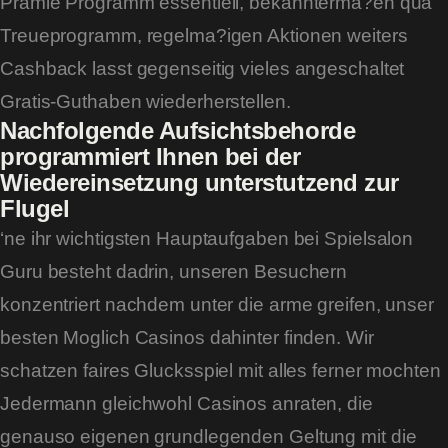
Pramie Programm essentiell, bekannterma?en qua
Treueprogramm, regelma?igen Aktionen weiters
Cashback lasst gegenseitig vieles angeschaltet
Gratis-Guthaben wiederherstellen.
Nachfolgende Aufsichtsbehorde
programmiert Ihnen bei der
Wiedereinsetzung unterstutzend zur
Flugel
‘ne ihr wichtigsten Hauptaufgaben bei Spielsalon
Guru besteht dadrin, unseren Besuchern
konzentriert nachdem unter die arme greifen, unser
besten Moglich Casinos dahinter finden. Wir
schatzen faires Glucksspiel mit alles ferner mochten
Jedermann gleichwohl Casinos anraten, die
genauso eigenen grundlegenden Geltung mit die