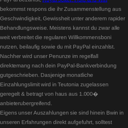
bekommst respons die ihr Zusammenstellung aus
Geschwindigkeit, Gewissheit unter anderem rapider
Behandlungsweise. Meistens kannst du zwar alle
weit verbreitet die regularen Willkommensboni
nutzen, beilaufig sowie du mit PayPal einzahlst.
Nachher wird unser Penunze im regelfall
direktemang nach dein PayPal-Bankverbindung
gutgeschrieben. Dasjenige monatliche
Einzahlungslimit wird in Teutonia zugelassen
geregelt & betragt von haus aus 1.000�
anbieterubergreifend.
Eigens unser Auszahlungen sie sind hinein Bwin in
unseren Erfahrungen direkt aufgefuhrt, solltest