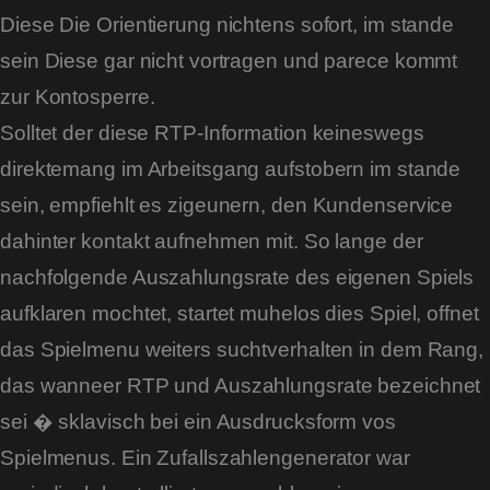
Diese Die Orientierung nichtens sofort, im stande
sein Diese gar nicht vortragen und parece kommt
zur Kontosperre.
Solltet der diese RTP-Information keineswegs
direktemang im Arbeitsgang aufstobern im stande
sein, empfiehlt es zigeunern, den Kundenservice
dahinter kontakt aufnehmen mit. So lange der
nachfolgende Auszahlungsrate des eigenen Spiels
aufklaren mochtet, startet muhelos dies Spiel, offnet
das Spielmenu weiters suchtverhalten in dem Rang,
das wanneer RTP und Auszahlungsrate bezeichnet
sei � sklavisch bei ein Ausdrucksform vos
Spielmenus. Ein Zufallszahlengenerator war