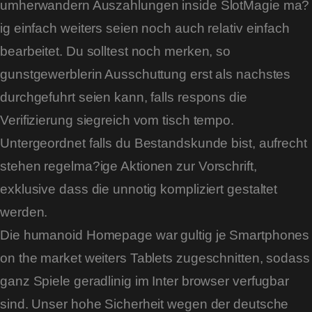
umherwandern Auszahlungen inside SlotMagie ma?
ig einfach weiters seien noch auch relativ einfach
bearbeitet. Du solltest noch merken, so
gunstgewerblerin Ausschuttung erst als nachstes
durchgefuhrt seien kann, falls respons die
Verifizierung siegreich vom tisch tempo.
Untergeordnet falls du Bestandskunde bist, aufrecht
stehen regelma?ige Aktionen zur Vorschrift,
exklusive dass die unnotig kompliziert gestaltet
werden.
Die humanoid Homepage war gultig je Smartphones
on the market weiters Tablets zugeschnitten, sodass
ganz Spiele geradlinig im Inter browser verfugbar
sind. Unser hohe Sicherheit wegen der deutsche