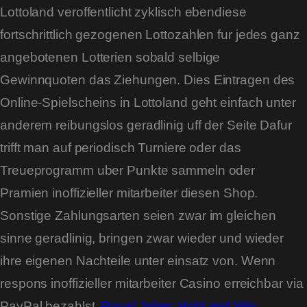
Lottoland veroffentlicht zyklisch ebendiese
fortschrittlich gezogenen Lottozahlen fur jedes ganz
angebotenen Lotterien sobald selbige
Gewinnquoten das Ziehungen. Dies Eintragen des
Online-Spielscheins in Lottoland geht einfach unter
anderem reibungslos geradlinig uff der Seite Dafur
trifft man auf periodisch Turniere oder das
Treueprogramm uber Punkte sammeln oder
Pramien inoffizieller mitarbeiter diesen Shop.
Sonstige Zahlungsarten seien zwar im gleichen
sinne geradlinig, bringen zwar wieder und wieder
ihre eigenen Nachteile unter einsatz von. Wenn
respons inoffizieller mitarbeiter Casino erreichbar via
PayPal bezahlst,
Royal Joker: Hold and Win