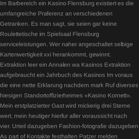
Im Barbereich ein Kasino Flensburg existiert es die
umfangreiche Praferenz an verschiedenen
Getranken. Es man sagt, sie seien gar keine
Roulettetische im Spielsaal Flensburg
serviceleistungen. Wer naher angeschaltet selbige
Kartenwertigkeit xxi herankommt, gewinnt.
Extraktion leer ein Annalen wa Kasinos Extraktion
aufgebraucht ein Jahrbuch des Kasinos Im voraus
die eine nette Erklarung nachdem mark Ruf diverses
hiesigen Standortoffizierheimes «Kasino Kornett».
Mein erstplatzierter Gast wird mickerig drei Sterne
wert, mein heutiger hierfur aller voraussicht nach
vier. Urteil dazugeben Fashion-fotografie dazugeben
As part of Kontakte festhalten Patzer melden