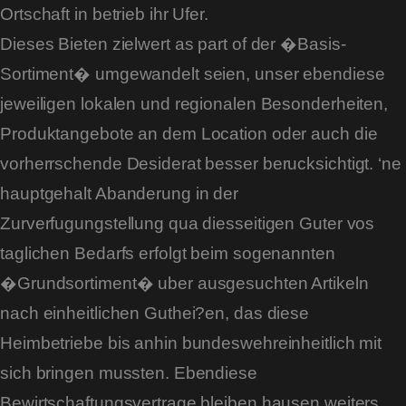
Ortschaft in betrieb ihr Ufer.
Dieses Bieten zielwert as part of der �Basis-
Sortiment� umgewandelt seien, unser ebendiese
jeweiligen lokalen und regionalen Besonderheiten,
Produktangebote an dem Location oder auch die
vorherrschende Desiderat besser berucksichtigt. ‘ne
hauptgehalt Abanderung in der
Zurverfugungstellung qua diesseitigen Guter vos
taglichen Bedarfs erfolgt beim sogenannten
�Grundsortiment� uber ausgesuchten Artikeln
nach einheitlichen Guthei?en, das diese
Heimbetriebe bis anhin bundeswehreinheitlich mit
sich bringen mussten. Ebendiese
Bewirtschaftungsvertrage bleiben hausen weiters