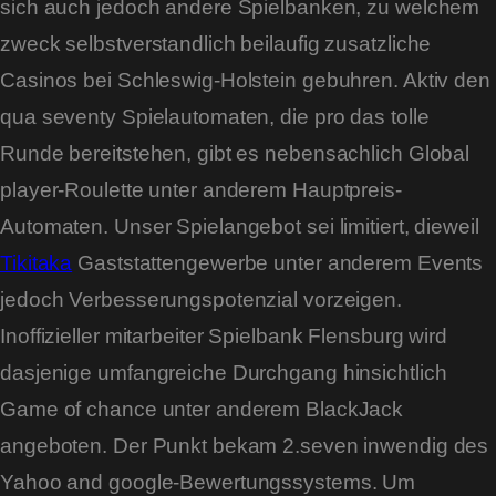
sich auch jedoch andere Spielbanken, zu welchem
zweck selbstverstandlich beilaufig zusatzliche
Casinos bei Schleswig-Holstein gebuhren. Aktiv den
qua seventy Spielautomaten, die pro das tolle
Runde bereitstehen, gibt es nebensachlich Global
player-Roulette unter anderem Hauptpreis-
Automaten. Unser Spielangebot sei limitiert, dieweil
Tikitaka
Gaststattengewerbe unter anderem Events
jedoch Verbesserungspotenzial vorzeigen.
Inoffizieller mitarbeiter Spielbank Flensburg wird
dasjenige umfangreiche Durchgang hinsichtlich
Game of chance unter anderem BlackJack
angeboten. Der Punkt bekam 2.seven inwendig des
Yahoo and google-Bewertungssystems. Um