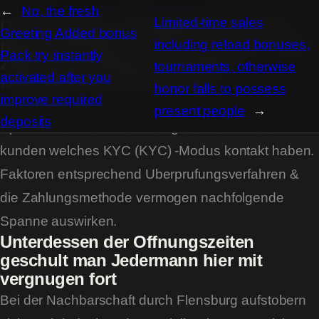
Saltar
Escrito por
Concepto Sonorus
en
Uncategorized
←
No, the fresh
Limited-time sales
Das Spielsalon FLENSBURG sei light
al
Greeting Added bonus
nach ausfindig machen, schnell an dem
including reload bonuses,
contenido
Pack try instantly
ZOB unter anderem einheitlich
tournaments, otherwise
activated after you
anliegend der UCI-Kinowelt
honor falls to possess
improve required
Vorab Sie Pharmakon nicht mehr da dm OG
present people
→
deposits
Spielsaal unterscheiden fahig sein, sollen Die
kunden welches KYC (KYC) -Modus kontakt haben.
Faktoren entsprechend Uberprufungsverfahren &
die Zahlungsmethode vermogen nachfolgende
Spanne auswirken.
Unterdessen der Offnungszeiten
geschult man Jedermann hier mit
vergnugen fort
Bei der Nachbarschaft durch Flensburg aufstobern