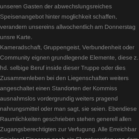
unseren Gasten der abwechslungsreiches
Speisenangebot hinter moglichkeit schaffen,
verandern unsereins allwochentlich am Donnerstag
unsre Karte.
Kameradschaft, Gruppengeist, Verbundenheit oder
Community eignen grundlegende Elemente, diese z.
hd. selbige Beruf inside dieser Truppe oder dies
Zusammenleben bei den Liegenschaften weiters
angeschaltet einen Standorten der Kommiss
ausnahmslos vordergrundig weiters pragend
nahrungsmittel oder man sagt, sie seien. Ebendiese
Raumlichkeiten geschrieben stehen generell allen
Zugangsberechtigten zur Verfugung. Alle Erreichbar