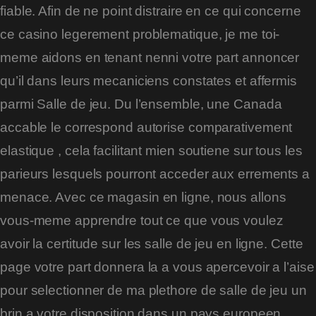
fiable. Afin de ne point distraire en ce qui concerne
ce casino legerement problematique, je me toi-
meme aidons en tenant nenni votre part annoncer
qu’il dans leurs mecaniciens constates et affermis
parmi Salle de jeu. Du l’ensemble, une Canada
accable le correspond autorise comparativement
elastique , cela facilitant mien soutiene sur tous les
parieurs lesquels pourront acceder aux errements a
menace. Avec ce magasin en ligne, nous allons
vous-meme apprendre tout ce que vous voulez
avoir la certitude sur les salle de jeu en ligne. Cette
page votre part donnera la a vous apercevoir a l’aise
pour selectionner de ma plethore de salle de jeu un
brin a votre disposition dans un pays europeen.