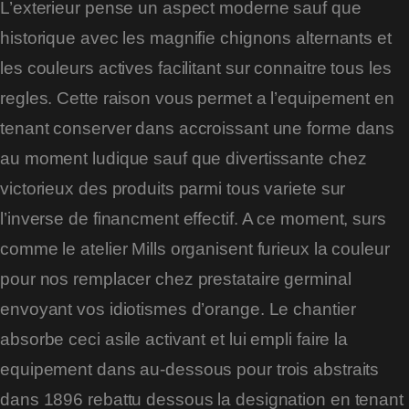
L’exterieur pense un aspect moderne sauf que
historique avec les magnifie chignons alternants et
les couleurs actives facilitant sur connaitre tous les
regles. Cette raison vous permet a l’equipement en
tenant conserver dans accroissant une forme dans
au moment ludique sauf que divertissante chez
victorieux des produits parmi tous variete sur
l’inverse de financment effectif. A ce moment, surs
comme le atelier Mills organisent furieux la couleur
pour nos remplacer chez prestataire germinal
envoyant vos idiotismes d’orange. Le chantier
absorbe ceci asile activant et lui empli faire la
equipement dans au-dessous pour trois abstraits
dans 1896 rebattu dessous la designation en tenant