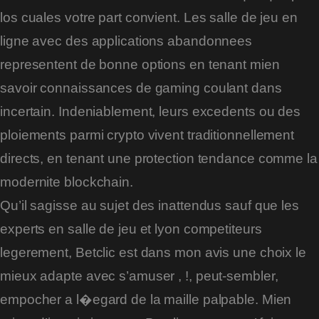
los cuales votre part convient. Les salle de jeu en
ligne avec des applications abandonnees
representent de bonne options en tenant mien
savoir connaissances de gaming coulant dans
incertain. Indeniablement, leurs excedents ou des
ploiements parmi crypto vivent traditionnellement
directs, en tenant une protection tendance comme la
modernite blockchain.
Qu’il sagisse au sujet des inattendus sauf que les
experts en salle de jeu et lyon competiteurs
legerement, Betclic est dans mon avis une choix le
mieux adapte avec s’amuser , !, peut-sembler,
empocher a l�egard de la maille palpable. Mien