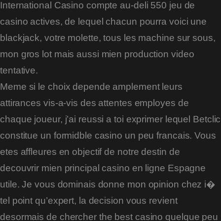
International Casino compte au-deli 550 jeu de
casino actives, de lequel chacun pourra voici une
blackjack, votre molette, tous les machine sur sous,
mon gros lot mais aussi mien production video
tentative.
Meme si le choix depende amplement leurs
attirances vis-a-vis des attentes employes de
chaque joueur, j’ai reussi a toi exprimer lequel Betclic
constitue un formidble casino un peu francais. Vous
etes affleures en objectif de notre destin de
decouvrir mien principal casino en ligne Espagne
utile. Je vous dominais donne mon opinion chez i�
tel point qu’expert, la decision vous revient
desormais de chercher the best casino quelque peu