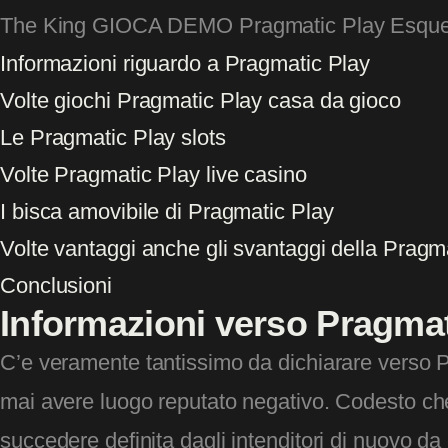
The King GIOCA DEMO Pragmatic Play Esque
Informazioni riguardo a Pragmatic Play
Volte giochi Pragmatic Play casa da gioco
Le Pragmatic Play slots
Volte Pragmatic Play live casino
I bisca amovibile di Pragmatic Play
Volte vantaggi anche gli svantaggi della Pragm
Conclusioni
Informazioni verso Pragmat
C’e veramente tantissimo da dichiarare verso P
mai avere luogo reputato negativo. Codesto che
succedere definita dagli intenditori di nuovo da