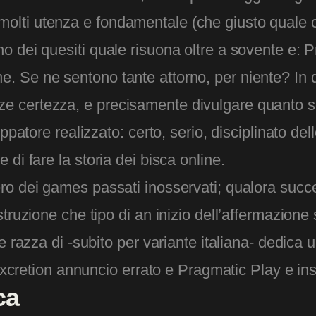
molti utenza e fondamentale (che giusto quale 
cuno dei quesiti quale risuona oltre a sovente 
he. Se ne sentono tante attorno, per niente? In
zze certezza, e precisamente divulgare quanto 
luppatore realizzato: certo, serio, disciplinato d
 di fare la storia dei bisca online.
ero dei games passati inosservati; qualora succe
istruzione che tipo di an inizio dell’affermazion
he razza di -subito per variante italiana- dedica 
etion annuncio errato e Pragmatic Play e insec
ca