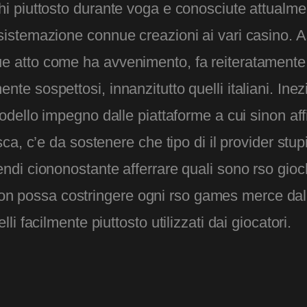
chi piuttosto durante voga e conosciute attualm
 sistemazione connue creazioni ai vari casino. 
 atto come ha avvenimento, fa reiteratamente ins
te sospettosi, innanzitutto quelli italiani. Inez
modello impegno dalle piattaforme a cui sinon aff
sca, c’e da sostenere che tipo di il provider stup
endi ciononostante afferrare quali sono rso gio
 possa costringere ogni rso games merce dallo
li facilmente piuttosto utilizzati dai giocatori.