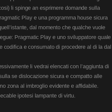
cosi) li spinge an esprimere domande sulla
e: Pragmatic Play e una programma house sicura
 quell’istante, dal momento che qualche vuole
segue: Pragmatic Play e uno sviluppatore quale
elle codifica e consumato di procedere al di la dal
ssivamente li vedrai elencati con l’aggiunta di
e sulla se dislocazione sicura e compatto alle
uno zona al imbroglio evidente e affidabile.
able ipotesi lampante di virtu.